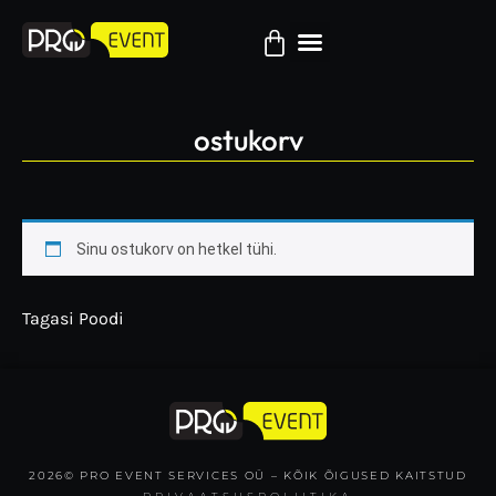
ostukorv
Sinu ostukorv on hetkel tühi.
Tagasi Poodi
2026© PRO EVENT SERVICES OÜ – KÕIK ÕIGUSED KAITSTUD